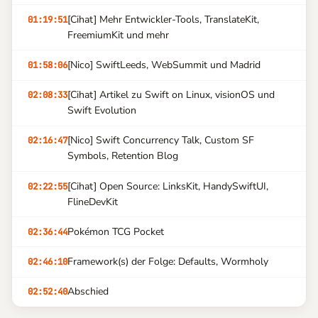
[Cihat] Mehr Entwickler-Tools, TranslateKit,
01:19:51
FreemiumKit und mehr
[Nico] SwiftLeeds, WebSummit und Madrid
01:58:06
[Cihat] Artikel zu Swift on Linux, visionOS und
02:08:33
Swift Evolution
[Nico] Swift Concurrency Talk, Custom SF
02:16:47
Symbols, Retention Blog
[Cihat] Open Source: LinksKit, HandySwiftUI,
02:22:55
FlineDevKit
Pokémon TCG Pocket
02:36:44
Framework(s) der Folge: Defaults, Wormholy
02:46:10
Abschied
02:52:40