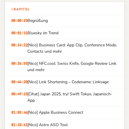
KAPITEL
Begrüßung
00:00:25
Bluesky im Trend
00:01:11
[Nico] Business Card: App Clip, Conference Mode,
00:14:22
Contacts und mehr
[Nico] NFC.cool: Swiss Knife, Google Review Link
00:36:55
und mehr
[Nico] Link Shortening – Codename: Linksage
00:46:20
[Cihat] Japan 2025, try! Swift Tokyo, Japanisch-
00:49:23
App
[Nico] Apple Business Connect
01:05:46
[Nico] Astro ASO Tool
01:10:41