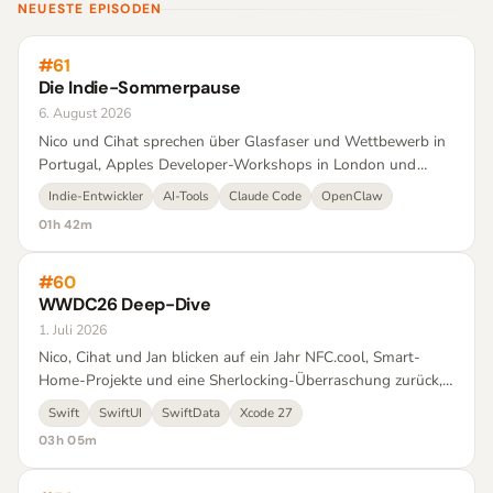
NEUESTE EPISODEN
#61
Die Indie-Sommerpause
6. August 2026
Nico und Cihat sprechen über Glasfaser und Wettbewerb in
Portugal, Apples Developer-Workshops in London und
Paris, einen neuen Community-Chat für den Podcast und
Indie-Entwickler
AI-Tools
Claude Code
OpenClaw
darüber, wie weit man App-Entwicklung inzwischen an KI-
01h 42m
Agenten abgeben kann.
#60
WWDC26 Deep-Dive
1. Juli 2026
Nico, Cihat und Jan blicken auf ein Jahr NFC.cool, Smart-
Home-Projekte und eine Sherlocking-Überraschung zurück,
bevor sie sich ausführlich durch WWDC 2026 arbeiten – von
Swift
SwiftUI
SwiftData
Xcode 27
Swift über Foundation Models bis zur Siri-Debatte in der EU.
03h 05m