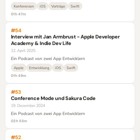
Konferenzen
iOS
Vorträge
Swift
01h 47m
#54
Interview mit Jan Armbrust - Apple Developer
Academy & Indie Dev Life
12. April 2025
Ein Podcast von zwei App Entwicklern
Apple
Entwicklung
iOS
Swift
01h 49m
#53
Conference Mode und Sakura Code
19. Dezember 2024
Ein Podcast von zwei App Entwicklern
02h 55m
#52