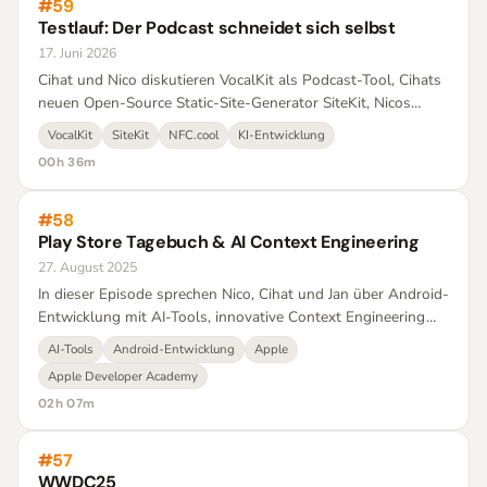
#59
Testlauf: Der Podcast schneidet sich selbst
17. Juni 2026
Cihat und Nico diskutieren VocalKit als Podcast-Tool, Cihats
neuen Open-Source Static-Site-Generator SiteKit, Nicos
NFC.cool-Website-Relaunch und seinen KI-entwickelten
VocalKit
SiteKit
NFC.cool
KI-Entwicklung
Flug-Tracker.
00h 36m
#58
Play Store Tagebuch & AI Context Engineering
27. August 2025
In dieser Episode sprechen Nico, Cihat und Jan über Android-
Entwicklung mit AI-Tools, innovative Context Engineering
Workflows für KI und Marken-Schutzstrategien für Indie-
AI-Tools
Android-Entwicklung
Apple
Apps.
Apple Developer Academy
02h 07m
#57
WWDC25