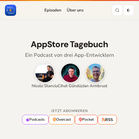
Episoden
Über uns
AppStore Tagebuch
Ein Podcast von drei App-Entwicklern
Nicolo Stanciu
Cihat Gündüz
Jan Armbrust
JETZT ABONNIEREN
Podcasts
Overcast
Pocket
RSS