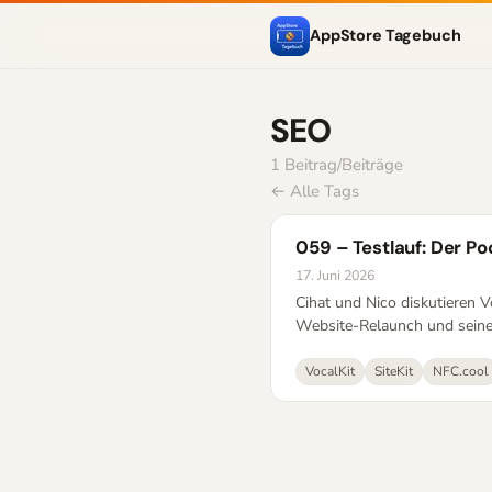
AppStore Tagebuch
SEO
1 Beitrag/Beiträge
← Alle Tags
059 – Testlauf: Der Po
17. Juni 2026
Cihat und Nico diskutieren 
Website-Relaunch und seinen
VocalKit
SiteKit
NFC.cool