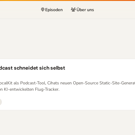
Episoden
Über uns
dcast schneidet sich selbst
VocalKit als Podcast-Tool, Cihats neuen Open-Source Static-Site-Generat
 KI-entwickelten Flug-Tracker.