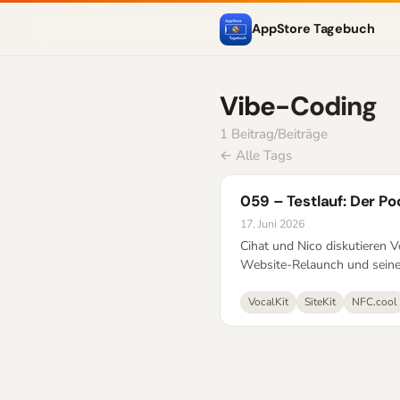
AppStore Tagebuch
Vibe-Coding
1 Beitrag/Beiträge
← Alle Tags
059 – Testlauf: Der Po
17. Juni 2026
Cihat und Nico diskutieren 
Website-Relaunch und seinen
VocalKit
SiteKit
NFC.cool