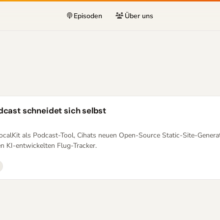
Episoden
Über uns
dcast schneidet sich selbst
VocalKit als Podcast-Tool, Cihats neuen Open-Source Static-Site-Generat
 KI-entwickelten Flug-Tracker.